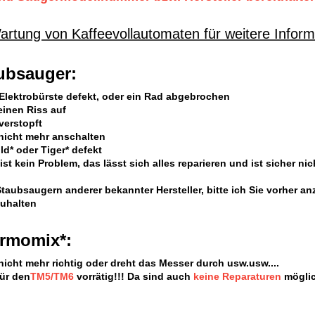
rtung von Kaffeevollautomaten für weitere Informa
ubsauger:
 Elektrobürste defekt, oder ein Rad abgebrochen
einen Riss auf
verstopft
 nicht mehr anschalten
ld* oder Tiger* defekt
 ist kein Problem, das lässt sich alles reparieren und ist sicher nic
taubsaugern anderer bekannter Hersteller, bitte ich Sie vorher a
uhalten
ermomix*:
nicht mehr richtig oder dreht das Messer durch usw.usw....
für den
TM5/TM6
vorrätig!!! Da sind auch
keine Reparaturen
möglic