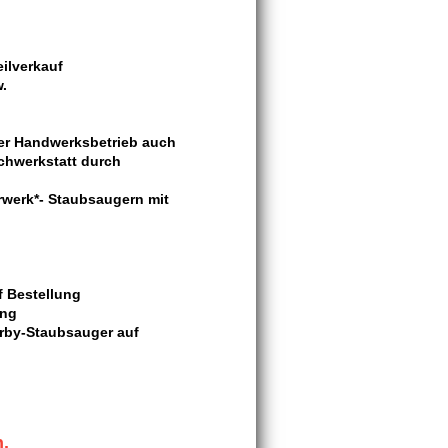
ilverkauf
w.
ener Handwerksbetrieb auch
chwerkstatt durch
rwerk*- Staubsaugern mit
f Bestellung
ung
Kirby-Staubsauger auf
n.