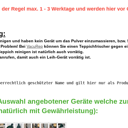
 der Regel max. 1 - 3 Werktage und werden hier vor 
g:
inigen und haben kein Gerät um das Pulver einzumassieren, bzw. S
n Problem! Bei
VacuRep
können Sie einen Teppichfrischer gegen ei
eppich reinigen ist natürlich auch vorrätig.
nrufen, damit auch ein Leih-Gerät vorrätig ist.
eevollautomaten, Reparatur, Wartung, Stuttgart
 Auswahl angebotener Geräte welche zu
natürlich mit Gewährleistung):