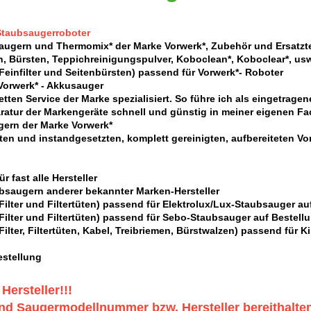
Staubsaugerroboter
augern und Thermomix* der Marke Vorwerk*, Zubehör und Ersatzte
en, Bürsten, Teppichreinigungspulver, Koboclean*, Koboclear*, us
einfilter und Seitenbürsten) passend für Vorwerk*- Roboter
 Vorwerk* - Akkusauger
etten Service der Marke spezialisiert. So führe ich als eingetrag
ratur der Markengeräte schnell und günstig in meiner eigenen Fa
ern der Marke Vorwerk*
en und instandgesetzten, komplett gereinigten,
aufbereiteten Vo
ür fast alle Hersteller
bsaugern anderer bekannter Marken-Hersteller
ilter und Filtertüten) passend für Elektrolux/Lux-Staubsauger au
ilter und Filtertüten) passend für Sebo-Staubsauger auf Bestell
ilter, Filtertüten, Kabel, Treibriemen, Bürstwalzen) passend für 
estellung
 Hersteller!!!
und Saugermodellnummer bzw. Hersteller bereithalte